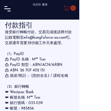
功夫坊 澳洲
付款指引
接受銀行轉帳付款。交易完成後請將付款
記錄電郵至
info@kungfuforce-au.com
📮。
交易通常需要3到5個工作天來處理。
（1）PayID
📩 PayID 名稱 : M** Tsoi
📩 PayID 類型：ABN/ACN/ARBN
📩 ABN:
26 707 402 151
📩 描述/附註： (您的全名) / 課程名稱
（2）銀行轉帳
📯 Westpac Bank
📯 帳號名稱: M** Tsoi
📯 銀行號碼：033-039
📯 帳號：985856