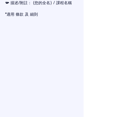
📯 描述/附註： (您的全名) / 課程名稱
*適用 條款 及 細則